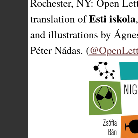
Rochester, NY: Open Let
Esti iskola
translation of
and illustrations by Ágne
Péter Nádas. (
@OpenLett