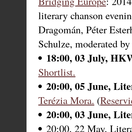
Bridging Europe
: 201
literary chanson eveni
Dragomán, Péter Ester
Schulze, moderated by
18:00, 03 July, HK
Shortlist.
20:00, 05 June, Lit
Terézia Mora.
(
Reservi
20:00, 03 June, Lit
20:00, 22 May, Liter