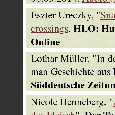
Eszter Ureczky, "
Sna
HLO: Hun
crossings
,
Online
Lothar Müller, "In 
man Geschichte aus B
Süddeutsche Zeitu
Nicole Henneberg, "
Der Ta
das Fleisch
".